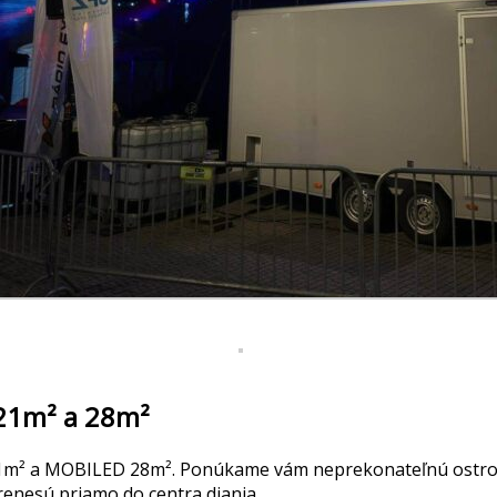
 21m² a 28m²
21m² a MOBILED 28m². Ponúkame vám neprekonateľnú ostrosť,
renesú priamo do centra diania.